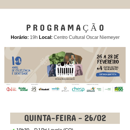
P R O G R A M A Ç Ã O
Horário:
19h
Local:
Centro Cultural Oscar Niemeyer
QUINTA-FEIRA - 26/02